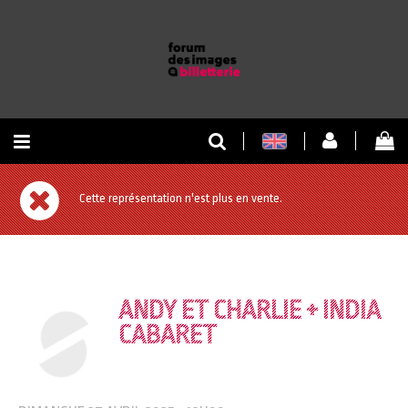
RETOUR À L'ACCUEIL
Cette représentation n'est plus en vente.
RETOUR AU SITE
ANDY ET CHARLIE + INDIA
CABARET