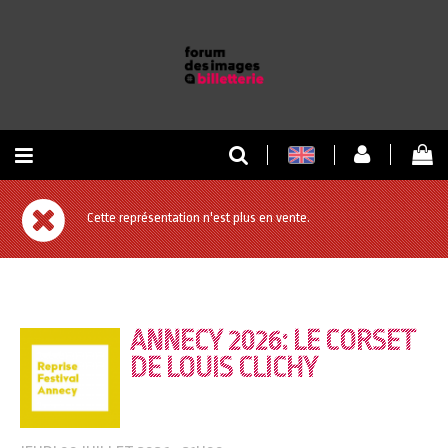
RETOUR À L'ACCUEIL
Cette représentation n'est plus en vente.
RETOUR AU SITE
ANNECY 2026: LE CORSET
DE LOUIS CLICHY