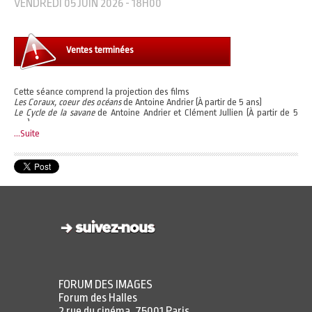
VENDREDI 05 JUIN 2026 - 18H00
Ventes terminées
Cette séance comprend la projection des films
Les Coraux, coeur des océans
de Antoine Andrier (À partir de 5 ans)
Le Cycle de la savane
de Antoine Andrier et Clément Jullien (À partir de 5
ans)
Amérique centrale, entre jungle et océan
...Suite
de Lucie Damase (À partir de 5
ans)
Accès à l'expérience immersive à l'heure de votre choix.
Horaires d'ouverture :
https://www.forumdesimages.fr/faq-immersion-sauvage#23068
Un billet vous permet de choisir un programme parmi les 3 proposés.
FORUM DES IMAGES
Forum des Halles
2 rue du cinéma, 75001 Paris