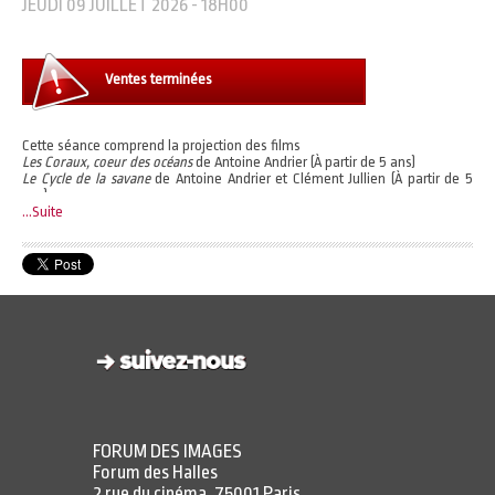
JEUDI 09 JUILLET 2026 - 18H00
Ventes terminées
Cette séance comprend la projection des films
Les Coraux, coeur des océans
de Antoine Andrier (À partir de 5 ans)
Le Cycle de la savane
de Antoine Andrier et Clément Jullien (À partir de 5
ans)
Amérique centrale, entre jungle et océan
...Suite
de Lucie Damase (À partir de 5
ans)
Accès à l'expérience immersive à l'heure de votre choix.
Horaires d'ouverture :
https://www.forumdesimages.fr/faq-immersion-sauvage#23068
Un billet vous permet de choisir un programme parmi les 3 proposés.
FORUM DES IMAGES
Forum des Halles
2 rue du cinéma, 75001 Paris