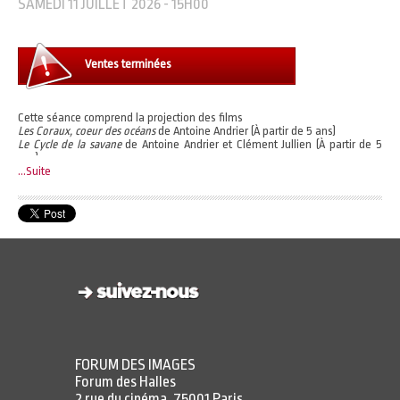
SAMEDI 11 JUILLET 2026 - 15H00
Ventes terminées
Cette séance comprend la projection des films
Les Coraux, coeur des océans
de Antoine Andrier (À partir de 5 ans)
Le Cycle de la savane
de Antoine Andrier et Clément Jullien (À partir de 5
ans)
Amérique centrale, entre jungle et océan
...Suite
de Lucie Damase (À partir de 5
ans)
Accès à l'expérience immersive à l'heure de votre choix.
Horaires d'ouverture :
https://www.forumdesimages.fr/faq-immersion-sauvage#23068
Un billet vous permet de choisir un programme parmi les 3 proposés.
FORUM DES IMAGES
Forum des Halles
2 rue du cinéma, 75001 Paris