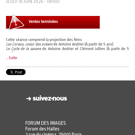
JEUDI 18 JUIN 2026 - 18H00
Ventes terminées
Cette séance comprend la projection des films
Les Coraux, coeur des océans
de Antoine Andrier (À partir de 5 ans)
Le Cycle de la savane
de Antoine Andrier et Clément Jullien (À partir de 5
ans)
Amérique centrale, entre jungle et océan
...Suite
de Lucie Damase (À partir de 5
ans)
Accès à l'expérience immersive à l'heure de votre choix.
Horaires d'ouverture :
https://www.forumdesimages.fr/faq-immersion-sauvage#23068
Un billet vous permet de choisir un programme parmi les 3 proposés.
FORUM DES IMAGES
Forum des Halles
2 rue du cinéma, 75001 Paris