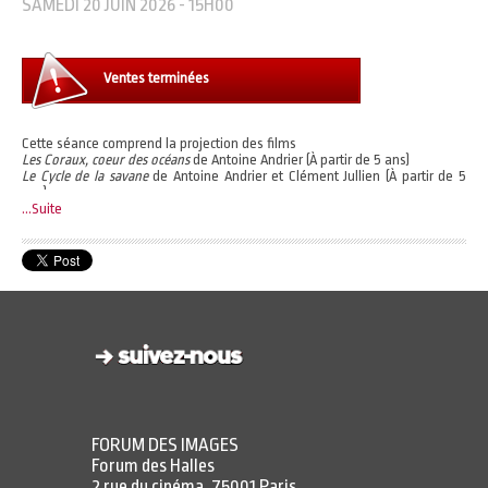
SAMEDI 20 JUIN 2026 - 15H00
Ventes terminées
Cette séance comprend la projection des films
Les Coraux, coeur des océans
de Antoine Andrier (À partir de 5 ans)
Le Cycle de la savane
de Antoine Andrier et Clément Jullien (À partir de 5
ans)
Amérique centrale, entre jungle et océan
...Suite
de Lucie Damase (À partir de 5
ans)
Accès à l'expérience immersive à l'heure de votre choix.
Horaires d'ouverture :
https://www.forumdesimages.fr/faq-immersion-sauvage#23068
Un billet vous permet de choisir un programme parmi les 3 proposés.
FORUM DES IMAGES
Forum des Halles
2 rue du cinéma, 75001 Paris