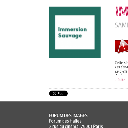
I
SAME
Cette sé
Les Cora
Le Cycle
Amérique
...Suite
Accès à 
Horaires
https:/
Un bille
FORUM DES IMAGES
Forum des Halles
2 rue du cinéma, 75001 Paris