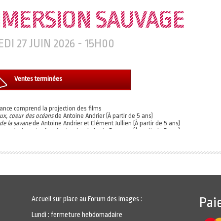
MMERSION SAUVAGE
DI 27 JUIN 2026 - 15H00
Ventes terminées
ance comprend la projection des films
ux, coeur des océans
de Antoine Andrier (À partir de 5 ans)
 de la savane
de Antoine Andrier et Clément Jullien (À partir de 5 ans)
 centrale, entre jungle et océan
de Lucie Damase (À partir de 5 ans)
l'expérience immersive à l'heure de votre choix.
 d'ouverture :
/www.forumdesimages.fr/faq-immersion-sauvage#23068
t vous permet de choisir un programme parmi les 3 proposés.
Accueil sur place au Forum des images :
Pai
Lundi : fermeture hebdomadaire