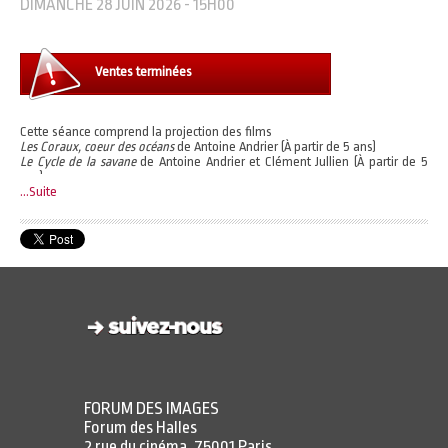
DIMANCHE 28 JUIN 2026 - 15H00
Ventes terminées
Cette séance comprend la projection des films
Les Coraux, coeur des océans
de Antoine Andrier (À partir de 5 ans)
Le Cycle de la savane
de Antoine Andrier et Clément Jullien (À partir de 5
ans)
Amérique centrale, entre jungle et océan
...Suite
de Lucie Damase (À partir de 5
ans)
Accès à l'expérience immersive à l'heure de votre choix.
Horaires d'ouverture :
https://www.forumdesimages.fr/faq-immersion-sauvage#23068
Un billet vous permet de choisir un programme parmi les 3 proposés.
FORUM DES IMAGES
Forum des Halles
2 rue du cinéma, 75001 Paris