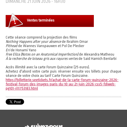
DIMANCHE 21 JUIN 2026 - 16H30
Ventes terminées
Cette séance comprend la projection des films
Nothing Happens after your absence
de Ibrahim Omar
Pithead
de Wannes Vanspauwen et Pol De Plecker
Eri
de Honami Yano
Free Eliza (Notes on an Anatomical Imperfection)
de Alexandra Matheou
À la recherche de loiseau gris aux rayures vertes
de Saïd Hamich Benlarbi
Accès illimité avec la carte Forum Quinzaine (25 euros).
Achetez d'abord votre carte puis réserver ensuite vos billets pour chaque
séance de votre choix au tarif Carte Forum Quinzaine.
https://billetterie.seetickets.fr/achat-de-la-carte-forum-quinzaine-2026-
festival-forum-des-images-paris-du-10-au-21-juin-2026-css5-fdiweb-
pg101-ri11753183.html