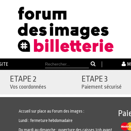
SITE
M
ETAPE 2
ETAPE 3
Vos coordonnées
Paiement sécurisé
Accueil sur place au Forum des images :
Pai
Lundi : fermeture hebdomadaire
Du mardi au dimanche : ouverture des caisses ½h avant