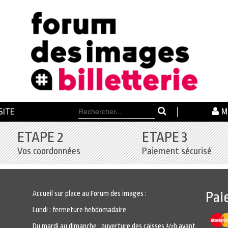
SITE
M
ETAPE 2
ETAPE 3
Vos coordonnées
Paiement sécurisé
Accueil sur place au Forum des images :
Pai
Lundi : fermeture hebdomadaire
Du mardi au dimanche : ouverture des caisses ½h avant