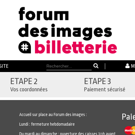
SITE
M
ETAPE 2
ETAPE 3
Vos coordonnées
Paiement sécurisé
Accueil sur place au Forum des images :
Pai
Lundi : fermeture hebdomadaire
Du mardi au dimanche : ouverture des caisses ½h avant