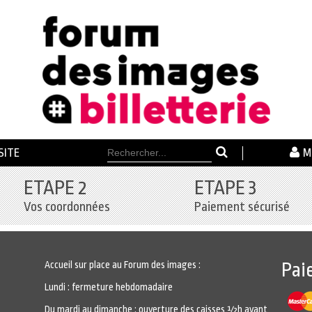
SITE
M
ETAPE 2
ETAPE 3
Vos coordonnées
Paiement sécurisé
Accueil sur place au Forum des images :
Pai
Lundi : fermeture hebdomadaire
Du mardi au dimanche : ouverture des caisses ½h avant