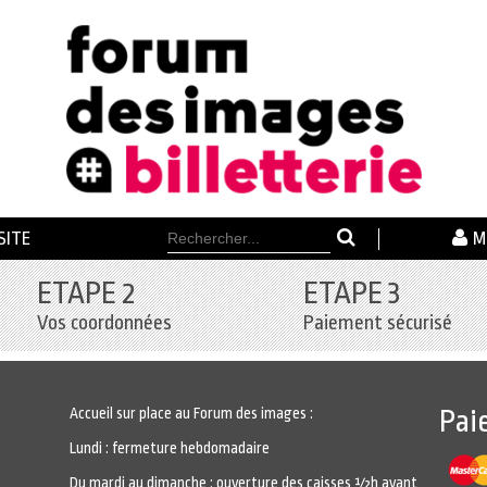
SITE
M
ETAPE 2
ETAPE 3
Vos coordonnées
Paiement sécurisé
Accueil sur place au Forum des images :
Pai
Lundi : fermeture hebdomadaire
Du mardi au dimanche : ouverture des caisses ½h avant