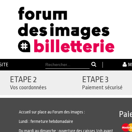
SITE
M
ETAPE 2
ETAPE 3
Vos coordonnées
Paiement sécurisé
Accueil sur place au Forum des images :
Pai
Lundi : fermeture hebdomadaire
Du mardi au dimanche : ouverture des caisses ½h avant