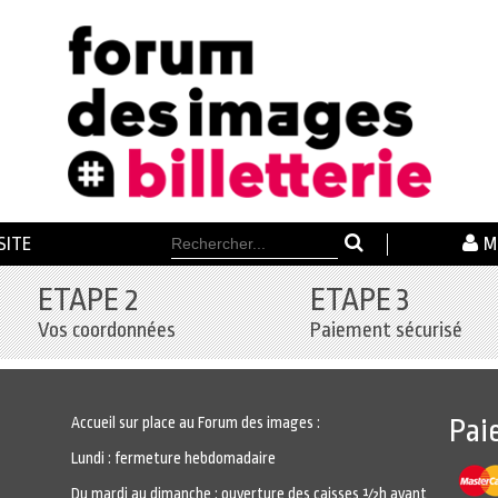
SITE
M
ETAPE 2
ETAPE 3
Vos coordonnées
Paiement sécurisé
Accueil sur place au Forum des images :
Pai
Lundi : fermeture hebdomadaire
Du mardi au dimanche : ouverture des caisses ½h avant