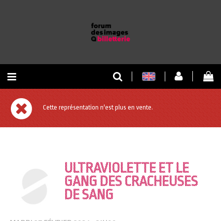
RETOUR À L'ACCUEIL
Cette représentation n'est plus en vente.
RETOUR AU SITE
ULTRAVIOLETTE ET LE
GANG DES CRACHEUSES
DE SANG