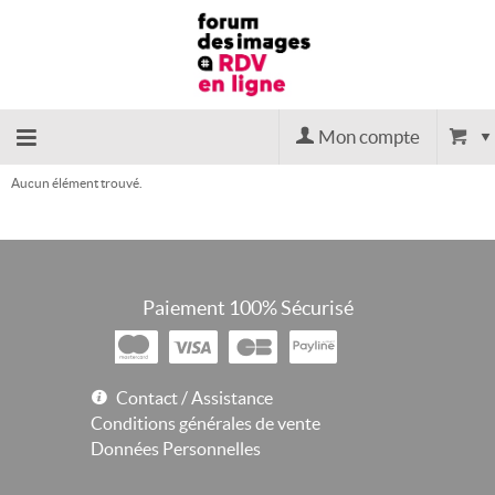
Mon compte
Aucun élément trouvé.
Retour
à
Paiement 100% Sécurisé
l'accueil
Retour
Contact / Assistance
Conditions générales de vente
au site
Données Personnelles